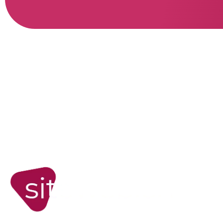
W
Si
Bou
Fo