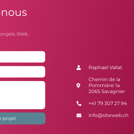
-nous
projets Web.
Raphael Vallat
Chemin de la
Pommière 1a
2065 Savagnier
+41 79 307 27 94
info@siteweb.ch
e projet