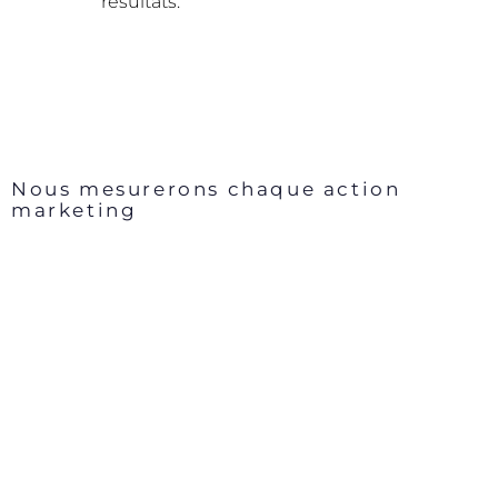
résultats.
Nous mesurerons chaque action
marketing
Sans un suivi constant, votre publicité ne
pourra pas être efficace. Nous
mémoriserons pour chaque campagne
publicitaire le montant dépensé et le
confronterons au montant gagné pour
déterminer votre bénéfice. Ça vous
permettra d’analyser votre retour sur
investissement (ROI).