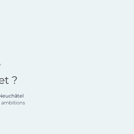
7
et ?
 Neuchâtel
s ambitions