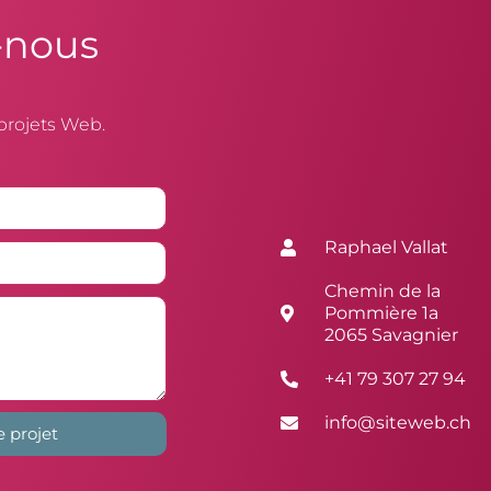
-nous
projets Web.
Raphael Vallat
Chemin de la
Pommière 1a
2065 Savagnier
+41 79 307 27 94
info@siteweb.ch
e projet