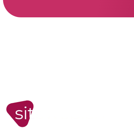
W
Si
Bou
Fo