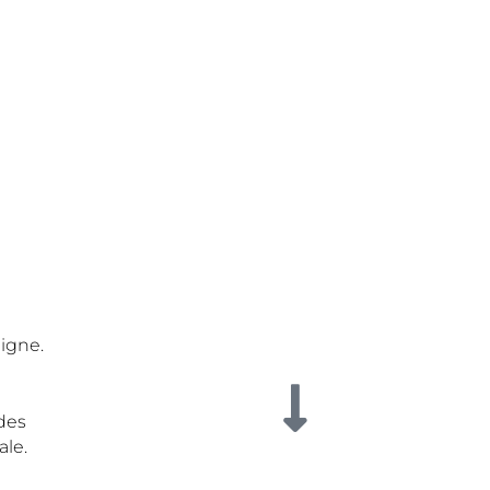
ligne.
 des
ale.