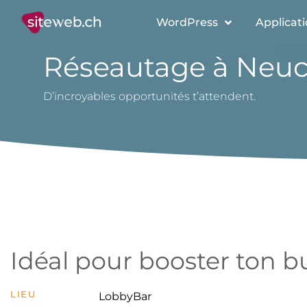
WordPress
Applicat
Réseautage à Neuc
D’incroyables opportunités t’attendent.
Idéal pour booster ton b
LIEU
LobbyBar