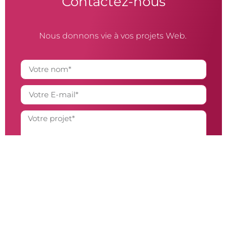
Contactez-nous
Nous donnons vie à vos projets Web.
Parlez-nous de votre projet
Alternative:
Raphael Vallat
Chemin de la Pommière 1a