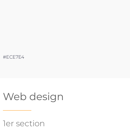
#ECE7E4
Web design
1er section