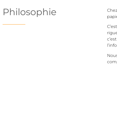
Philosophie
Chez
papi
C’es
rigu
c’es
l’inf
Nous
comp