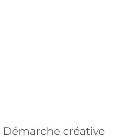
LANCEMENT DU PROJET
Septembre 2025
ÉQUIPE
Raphaël Vallat
Démarche créative