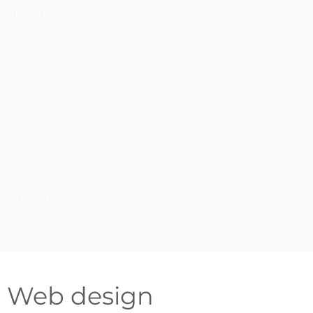
#D67136
#13205F
Web design