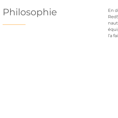
Philosophie
En d
RedS
naut
équi
l’a fa