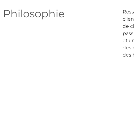
Philosophie
Rosse
clie
de c
pass
et un
des 
des 