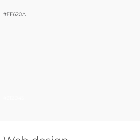
#FF620A
#212D45