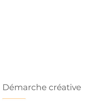
ÉQUIPE
Raphaël Vallat
Démarche créative