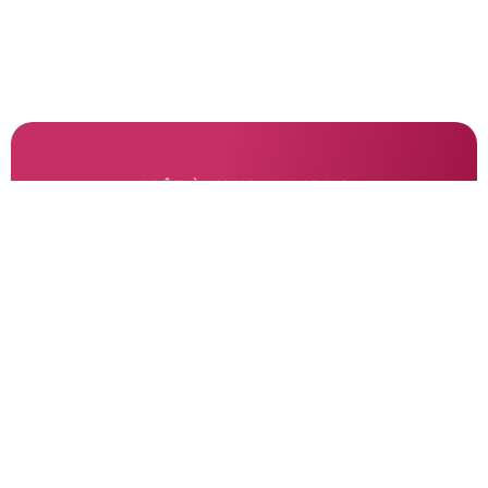
PRÊT À VOUS LANCER ?
Contactez-nous
Nous donnons vie à vos projets Web.