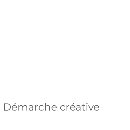
ÉQUIPE
Raphaël Vallat
Démarche créative