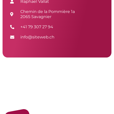
Raphael Vallat
Chemin de la Pommière 1a
2065 Savagnier
+41 79 307 27 94
info@siteweb.ch