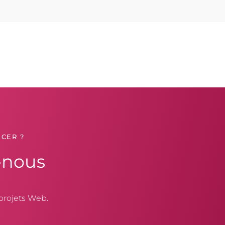
CER ?
-nous
projets Web.