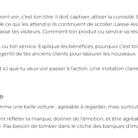
 voir, c’est ton titre. Il doit captiver, attiser la curiosité.
 ce qui les attend si ils continuent de scroller. Laisse-les
asse tes visiteurs. Comment ton produit ou service va réso
ou ton service. Explique les bénéfices, pourquoi c’est to
entil de tes anciens clients pour rassurer les nouveaux. 
t ici que tu veux voir passer à l’action. Une invitation clair
ce
omme une belle voiture : agréable à regarder, mais surtou
nt refléter ta marque, donner de l’émotion, et être agréabl
té. Pas besoin de tomber dans le cliché des banques d’im